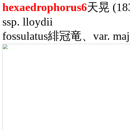
hexaedrophorus6
天晃 (18
ssp. lloydii
fossulatus緋冠竜、var.