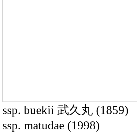
ssp. buekii 武久丸 (1859)
ssp. matudae (1998)