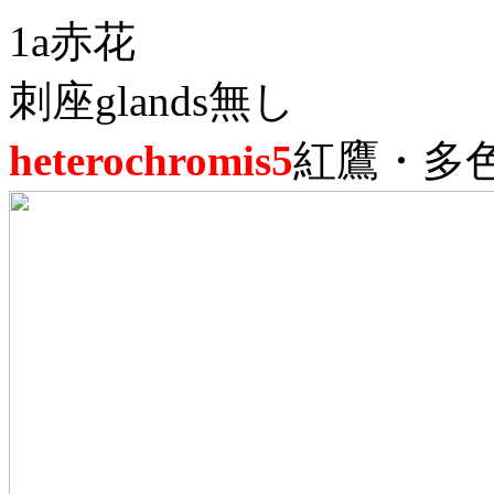
1a赤花
刺座glands無し
heterochromis5
紅鷹・多色玉