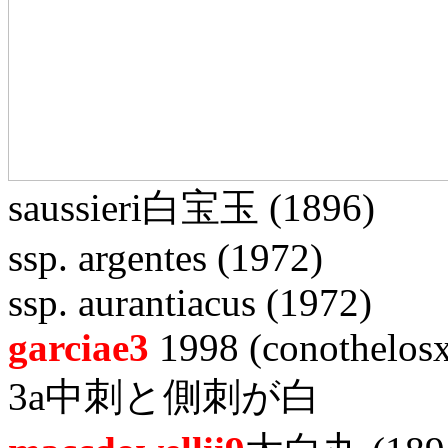
saussieri白宝玉 (1896)
ssp. argentes (1972)
ssp. aurantiacus (1972)
garciae3
1998 (conothelosx
3a中刺と側刺が白