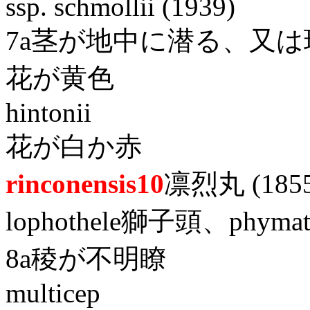
ssp. schmollii (1939)
7a茎が地中に潜る、又
花が黄色
hintonii
花が白か赤
rinconensis10
凛烈丸 (1855
lophothele獅子頭、phyma
8a稜が不明瞭
multicep